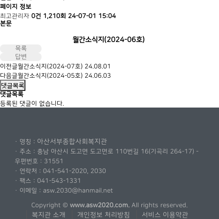
페이지 정보
최고관리자
0건
1,210회
24-07-01 15:04
본문
월간소식지(2024-06호)
목록
답변
이전글
월간소식지(2024-07호)
24.08.01
다음글
월간소식지(2024-05호)
24.06.03
댓글목록
댓글목록
등록된 댓글이 없습니다.
아산서부종합사회복지관
· 명칭 :
· 주소 : 충남 아산시 도고면 도고면로 110번길 16(기곡리 264-17) -
우편번호 : 31551
· 연락처 : 041-541-2020, 2030
· 팩스 : 041-543-1331
· 이메일 : asw.2030@hanmail.net
Copyright ©
www.asw2020.com.
All rights reserved.
복지관 소개
개인정보 처리방침
서비스 이용약관