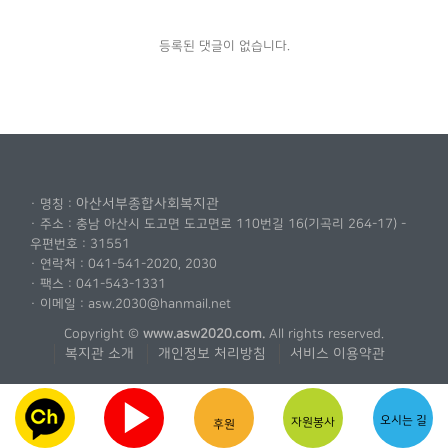
등록된 댓글이 없습니다.
아산서부종합사회복지관
· 명칭 :
· 주소 : 충남 아산시 도고면 도고면로 110번길 16(기곡리 264-17) -
우편번호 : 31551
· 연락처 : 041-541-2020, 2030
· 팩스 : 041-543-1331
· 이메일 : asw.2030@hanmail.net
Copyright ©
www.asw2020.com.
All rights reserved.
복지관 소개
개인정보 처리방침
서비스 이용약관
▶
오시는 길
자원봉사
후원