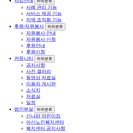
사업안내
하위분류
사례 관리 기능
서비스 제공 기능
지역 조직화 기능
후원/자원봉사
하위분류
자원봉사 안내
자원봉사 신청
후원안내
후원신청
커뮤니티
하위분류
공지사항
사진 갤러리
동영상 자료실
이용자 게시판
소식지
자료실
일정
법인부설
하위분류
신나라 어린이집
아산노인복지센터
복지센터 공지사항