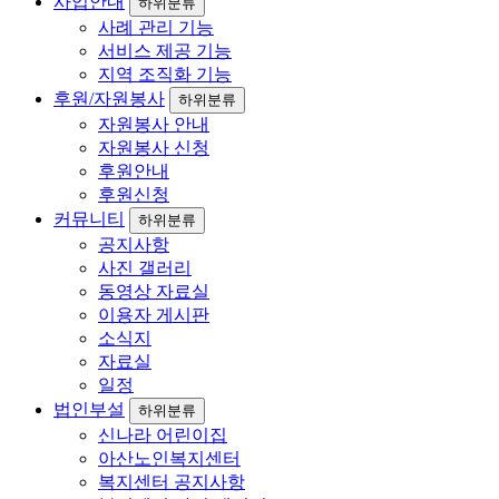
사업안내
하위분류
사례 관리 기능
서비스 제공 기능
지역 조직화 기능
후원/자원봉사
하위분류
자원봉사 안내
자원봉사 신청
후원안내
후원신청
커뮤니티
하위분류
공지사항
사진 갤러리
동영상 자료실
이용자 게시판
소식지
자료실
일정
법인부설
하위분류
신나라 어린이집
아산노인복지센터
복지센터 공지사항